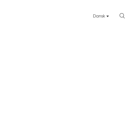

Dansk