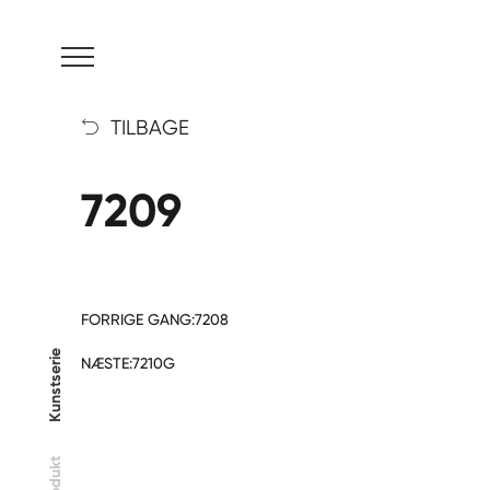
MENU
TILBAGE

7209
FORRIGE GANG:
7208
Kunstserie
NÆSTE:
7210G
Produkt