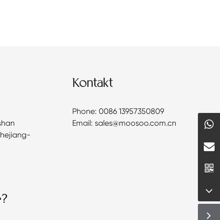
Kontakt
Phone: 0086 13957350809
shan
Email: sales@moosoo.com.cn
Zhejiang-
e?