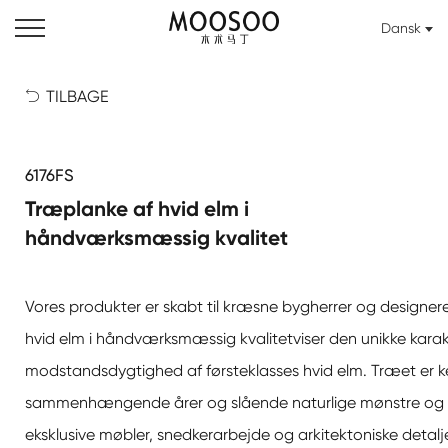
Dansk
TILBAGE

6176FS
Træplanke af hvid elm i
håndværksmæssig kvalitet
Vores produkter er skabt til kræsne bygherrer og designere
hvid elm i håndværksmæssig kvalitet
viser den unikke kara
modstandsdygtighed af førsteklasses hvid elm. Træet er ke
sammenhængende årer og slående naturlige mønstre og er 
eksklusive møbler, snedkerarbejde og arkitektoniske detalje