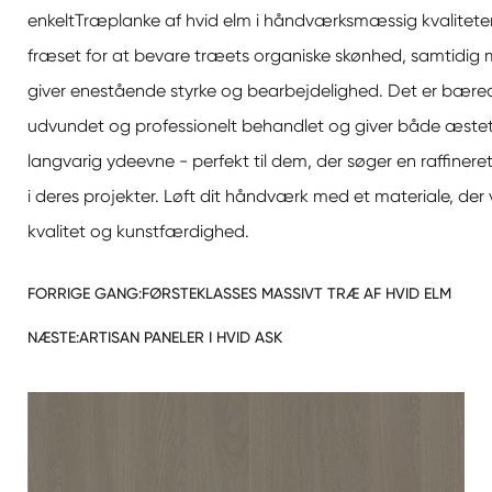
enkelt
Træplanke af hvid elm i håndværksmæssig kvalitet
e
fræset for at bevare træets organiske skønhed, samtidig 
giver enestående styrke og bearbejdelighed. Det er bære
udvundet og professionelt behandlet og giver både æstet
langvarig ydeevne - perfekt til dem, der søger en raffinere
i deres projekter. Løft dit håndværk med et materiale, der
kvalitet og kunstfærdighed.
FORRIGE GANG:
FØRSTEKLASSES MASSIVT TRÆ AF HVID ELM
NÆSTE:
ARTISAN PANELER I HVID ASK