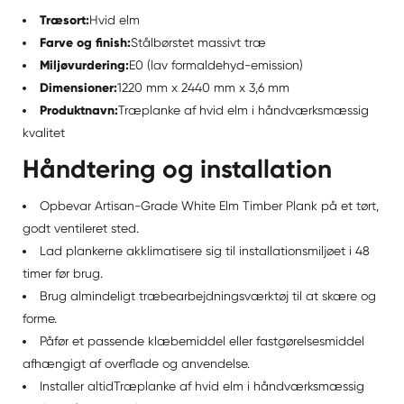
Træsort:
Hvid elm
Farve og finish:
Stålbørstet massivt træ
Miljøvurdering:
E0 (lav formaldehyd-emission)
Dimensioner:
1220 mm x 2440 mm x 3,6 mm
Produktnavn:
Træplanke af hvid elm i håndværksmæssig
kvalitet
Håndtering og installation
Opbevar Artisan-Grade White Elm Timber Plank på et tørt,
godt ventileret sted.
Lad plankerne akklimatisere sig til installationsmiljøet i 48
timer før brug.
Brug almindeligt træbearbejdningsværktøj til at skære og
forme.
Påfør et passende klæbemiddel eller fastgørelsesmiddel
afhængigt af overflade og anvendelse.
Installer altid
Træplanke af hvid elm i håndværksmæssig