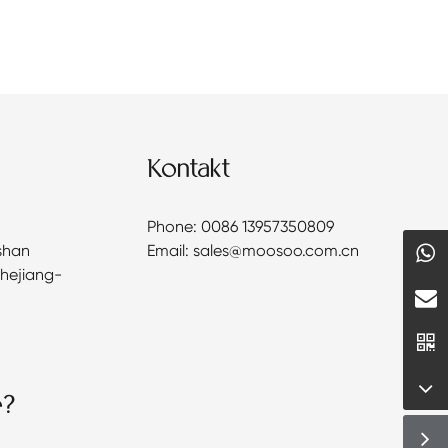
Kontakt
Phone: 0086 13957350809
shan
Email: sales@moosoo.com.cn
Zhejiang-
e?