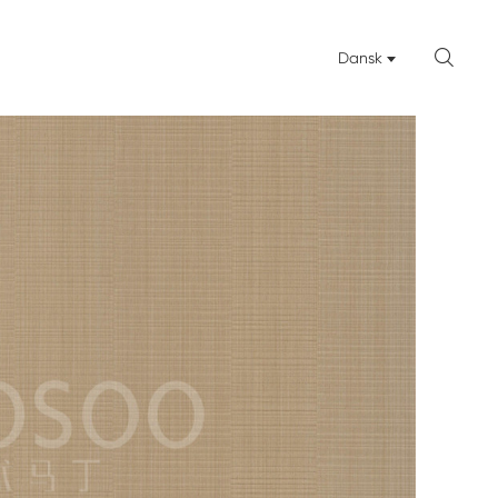

Dansk