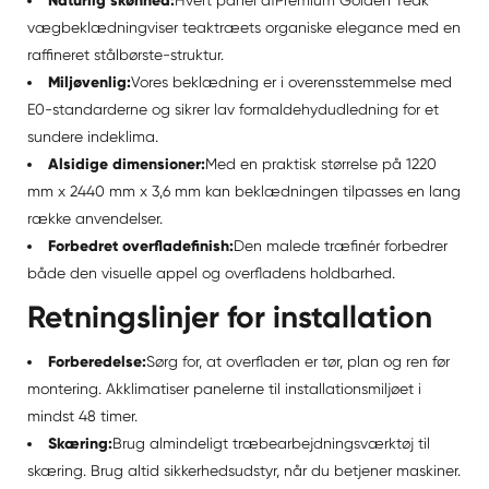
Naturlig skønhed:
vægbeklædning
viser teaktræets organiske elegance med en
raffineret stålbørste-struktur.
Miljøvenlig:
Vores beklædning er i overensstemmelse med
E0-standarderne og sikrer lav formaldehydudledning for et
sundere indeklima.
Alsidige dimensioner:
Med en praktisk størrelse på 1220
mm x 2440 mm x 3,6 mm kan beklædningen tilpasses en lang
række anvendelser.
Forbedret overfladefinish:
Den malede træfinér forbedrer
både den visuelle appel og overfladens holdbarhed.
Retningslinjer for installation
Forberedelse:
Sørg for, at overfladen er tør, plan og ren før
montering. Akklimatiser panelerne til installationsmiljøet i
mindst 48 timer.
Skæring:
Brug almindeligt træbearbejdningsværktøj til
skæring. Brug altid sikkerhedsudstyr, når du betjener maskiner.