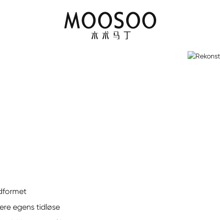
udformet
vere egens tidløse