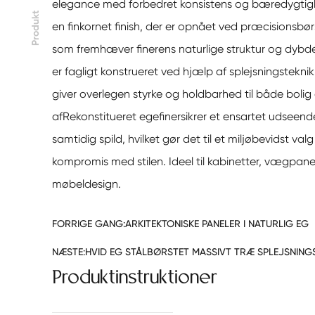
elegance med forbedret konsistens og bæredygtigh
Produkt
en finkornet finish, der er opnået ved præcisionsbø
som fremhæver finerens naturlige struktur og dybde.
er fagligt konstrueret ved hjælp af splejsningsteknik
giver overlegen styrke og holdbarhed til både bolig
af
Rekonstitueret egefiner
sikrer et ensartet udseen
samtidig spild, hvilket gør det til et miljøbevidst va
kompromis med stilen. Ideel til kabinetter, vægpan
møbeldesign.
FORRIGE GANG:
ARKITEKTONISKE PANELER I NATURLIG EG
NÆSTE:
HVID EG STÅLBØRSTET MASSIVT TRÆ SPLEJSNIN
Produktinstruktioner