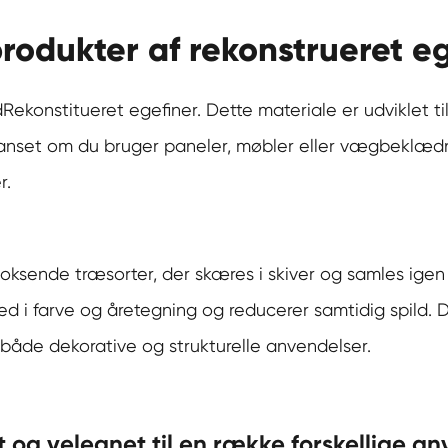
produkter af rekonstrueret e
d
Rekonstitueret egefiner
. Dette materiale er udviklet 
set om du bruger paneler, møbler eller vægbeklædning
r.
voksende træsorter, der skæres i skiver og samles igen 
 i farve og åretegning og reducerer samtidig spild. Det
til både dekorative og strukturelle anvendelser.
t og velegnet til en række forskellige an