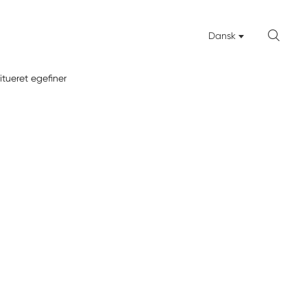

Dansk