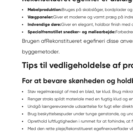
Møbelproduktion:
Bruges på skabslåger, bordplader og sk
Vægpaneler:
Giver et moderne og varmt præg på indretn
Indvendige døre:
Giver en elegant, holdbar finish med æ
Specialfremstillet snedker- og møllearbejde:
Forbedre
Brugen af
Rekonstitueret egefiner
i disse anv
byggemetoder.
Tips til vedligeholdelse af p
For at bevare skønheden og hold
Støv regelmæssigt af med en blød, tør klud. Brug mikrofi
Rengør straks spildt materiale med en fugtig klud og en
Undgå længerevarende udsættelse for fugt eller direkte
Brug beskyttelsespuder under tunge genstande, og und
Oprethold luftfugtigheden i rummet for at forhindre, at 
Med den rette pleje,
Rekonstitueret egefiner
overflader v