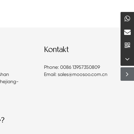
Kontakt
Phone: 0086 13957350809
shan
Email: sales@moosoo.com.cn
Zhejiang-
e?