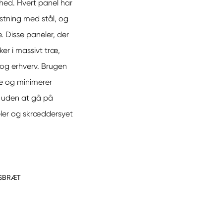
ed. Hvert panel har
rstning med stål, og
 Disse paneler, der
ker i massivt træ,
 og erhverv. Brugen
de og minimerer
lg uden at gå på
eler og skræddersyet
GSBRÆT