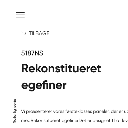
MENU
TILBAGE

5187NS
Rekonstitueret
egefiner
Naturlig serie
Vi præsenterer vores førsteklasses paneler, der er 
med
Rekonstitueret egefiner
Det er designet til at le