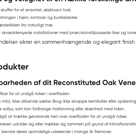
uffer for et ensartet, eksklusivt look.
ingen i hjem, kontorer og butikslokaler.
stetikken fra naturligt træ.
r skræddersyede installationer med præcisionstilpassede årer og toner
endelser sikrer en sammenhængende og elegant finish 
rodukter
barheden af dit Reconstituted Oak Vene
ber for at undgå ridser i overfladen.
 mild, ikke-slibende sæbe. Brug ikke skrappe kemikalier eller opløsning
 sollys, som kan forårsage misfarvning eller skævhed med tiden.
gå at trække genstande hen over overfladen for at undgå ridser.
fineren udvider sig eller trækker sig sammen på grund af klimaforandri
il bevare deres oprindelige udseende i mange år fremover.