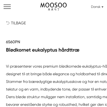
Dansk
TILBAGE

6560PN
Blødkornet eukalyptus hårdttræ
Vi præsenterer vores premium blødkornede eukalyptus-hå
designet til at bringe både elegance og holdbarhed til dine
Stammer fra bæredygtige eukalyptusskove og har en natur
tekstur og en varm, indbydende tone, der passer til enhver i
Dens bløde struktur muliggør nem installation, samtidig m
bevarer enestående styrke og robusthed, hvilket gør den ide