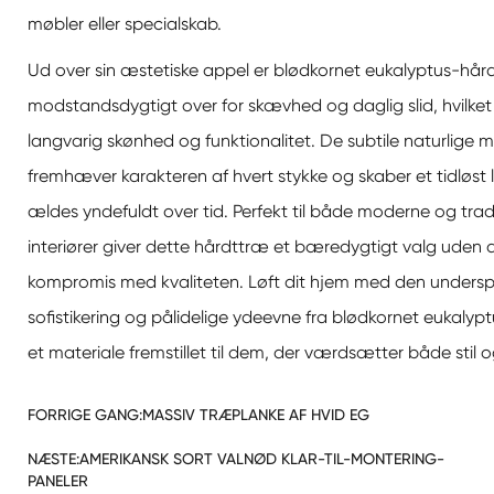
møbler eller specialskab.
Ud over sin æstetiske appel er blødkornet eukalyptus-hå
modstandsdygtigt over for skævhed og daglig slid, hvilket 
langvarig skønhed og funktionalitet. De subtile naturlige 
fremhæver karakteren af hvert stykke og skaber et tidløst 
ældes yndefuldt over tid. Perfekt til både moderne og tradi
interiører giver dette hårdttræ et bæredygtigt valg uden 
kompromis med kvaliteten. Løft dit hjem med den underspi
sofistikering og pålidelige ydeevne fra blødkornet eukalyp
et materiale fremstillet til dem, der værdsætter både stil 
FORRIGE GANG:
MASSIV TRÆPLANKE AF HVID EG
NÆSTE:
AMERIKANSK SORT VALNØD KLAR-TIL-MONTERING-
PANELER