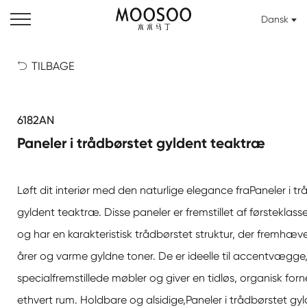
Dansk
TILBAGE

6182AN
Paneler i trådbørstet gyldent teaktræ
Løft dit interiør med den naturlige elegance fra
Paneler i t
gyldent teaktræ
. Disse paneler er fremstillet af førstekla
og har en karakteristisk trådbørstet struktur, der fremhæve
årer og varme gyldne toner. De er ideelle til accentvægge, l
specialfremstillede møbler og giver en tidløs, organisk for
ethvert rum. Holdbare og alsidige,
Paneler i trådbørstet gy