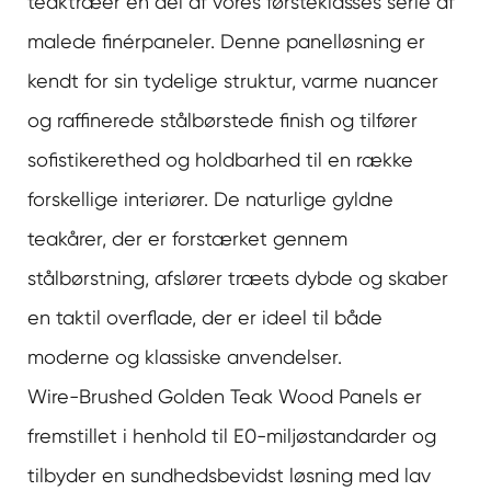
teaktræ
er en del af vores førsteklasses serie af
malede finérpaneler. Denne panelløsning er
kendt for sin tydelige struktur, varme nuancer
og raffinerede stålbørstede finish og tilfører
sofistikerethed og holdbarhed til en række
forskellige interiører. De naturlige gyldne
teakårer, der er forstærket gennem
stålbørstning, afslører træets dybde og skaber
en taktil overflade, der er ideel til både
moderne og klassiske anvendelser.
Wire-Brushed Golden Teak Wood Panels er
fremstillet i henhold til E0-miljøstandarder og
tilbyder en sundhedsbevidst løsning med lav