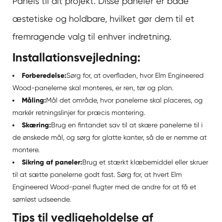
Panels til dit projekt. Disse paneler er både
æstetiske og holdbare, hvilket gør dem til et
fremragende valg til enhver indretning.
Installationsvejledning:
Forberedelse:
Sørg for, at overfladen, hvor Elm Engineered
Wood-panelerne skal monteres, er ren, tør og plan.
Måling:
Mål det område, hvor panelerne skal placeres, og
markér retningslinjer for præcis montering.
Skæring:
Brug en fintandet sav til at skære panelerne til i
de ønskede mål, og sørg for glatte kanter, så de er nemme at
montere.
Sikring af paneler:
Brug et stærkt klæbemiddel eller skruer
til at sætte panelerne godt fast. Sørg for, at hvert Elm
Engineered Wood-panel flugter med de andre for at få et
sømløst udseende.
Tips til vedligeholdelse af