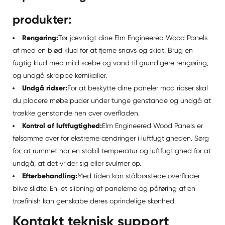
produkter:
Rengøring:
Tør jævnligt dine Elm Engineered Wood Panels
af med en blød klud for at fjerne snavs og skidt. Brug en
fugtig klud med mild sæbe og vand til grundigere rengøring,
og undgå skrappe kemikalier.
Undgå ridser:
For at beskytte dine paneler mod ridser skal
du placere møbelpuder under tunge genstande og undgå at
trække genstande hen over overfladen.
Kontrol af luftfugtighed:
Elm Engineered Wood Panels er
følsomme over for ekstreme ændringer i luftfugtigheden. Sørg
for, at rummet har en stabil temperatur og luftfugtighed for at
undgå, at det vrider sig eller svulmer op.
Efterbehandling:
Med tiden kan stålbørstede overflader
blive slidte. En let slibning af panelerne og påføring af en
træfinish kan genskabe deres oprindelige skønhed.
Kontakt teknisk support