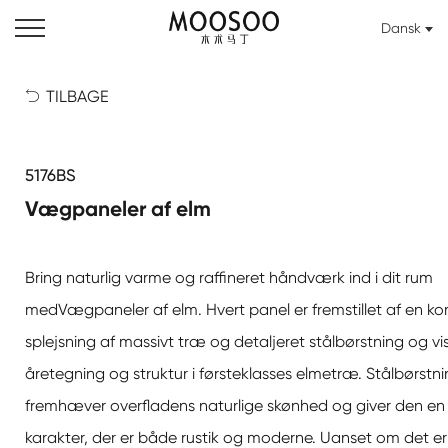
Dansk
TILBAGE

5176BS
Vægpaneler af elm
Bring naturlig varme og raffineret håndværk ind i dit rum
med
Vægpaneler af elm
. Hvert panel er fremstillet af en k
splejsning af massivt træ og detaljeret stålbørstning og vi
åretegning og struktur i førsteklasses elmetræ. Stålbørstn
fremhæver overfladens naturlige skønhed og giver den en ri
karakter, der er både rustik og moderne. Uanset om det er