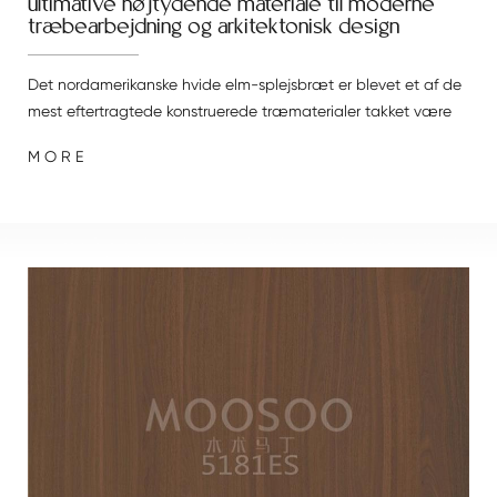
ultimative højtydende materiale til moderne
træbearbejdning og arkitektonisk design
Det nordamerikanske hvide elm-splejsbræt er blevet et af de
mest eftertragtede konstruerede træmaterialer takket være
sin fremragende styrke, dimensionsstabilitet og naturlige
M O R E
æstetik. 1. Produkt