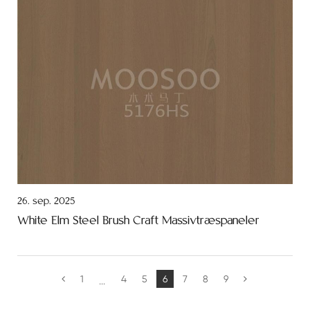
26. sep. 2025
White Elm Steel Brush Craft Massivtræspaneler
1
4
5
6
7
8
9
...