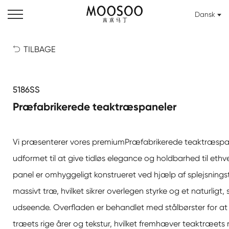
Dansk
TILBAGE

5186SS
Præfabrikerede teaktræspaneler
Vi præsenterer vores premium
Præfabrikerede teaktræspa
udformet til at give tidløs elegance og holdbarhed til ethv
panel er omhyggeligt konstrueret ved hjælp af splejsningst
massivt træ, hvilket sikrer overlegen styrke og et naturligt,
udseende. Overfladen er behandlet med stålbørster for a
træets rige årer og tekstur, hvilket fremhæver teaktræets 