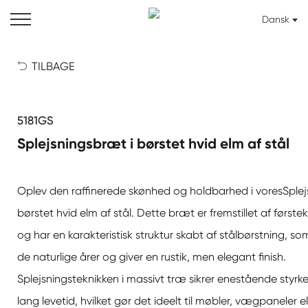
Dansk
TILBAGE

5181GS
Splejsningsbræt i børstet hvid elm af stål
Oplev den raffinerede skønhed og holdbarhed i vores
Splej
børstet hvid elm af stål
. Dette bræt er fremstillet af første
og har en karakteristisk struktur skabt af stålbørstning, 
de naturlige årer og giver en rustik, men elegant finish.
Splejsningsteknikken i massivt træ sikrer enestående styrke,
lang levetid, hvilket gør det ideelt til møbler, vægpaneler e