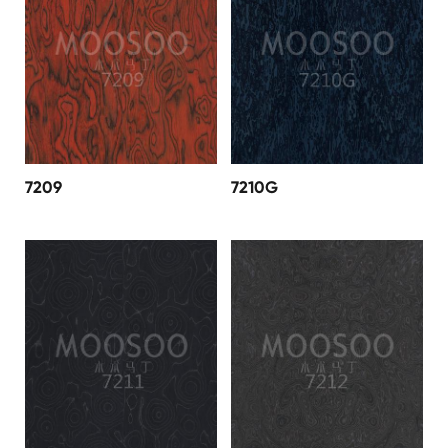
7209
7210G